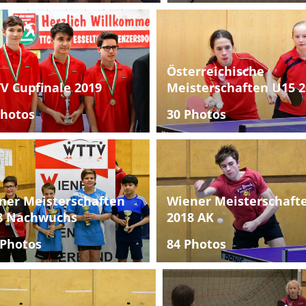
Österreichische
V Cupfinale 2019
Meisterschaften U15 2
Photos
30 Photos
ner Meisterschaften
Wiener Meisterschaft
8 Nachwuchs
2018 AK
 Photos
84 Photos