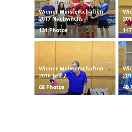
Wiener Meisterschaften
Wie
2017 Nachwuchs
201
131 Photos
147
Wiener Meisterschaften
Wie
2016 Teil 2
201
68 Photos
40 