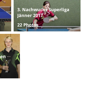
3. Nachwuchs Superliga
Jänner 2017
22 Photos
ten