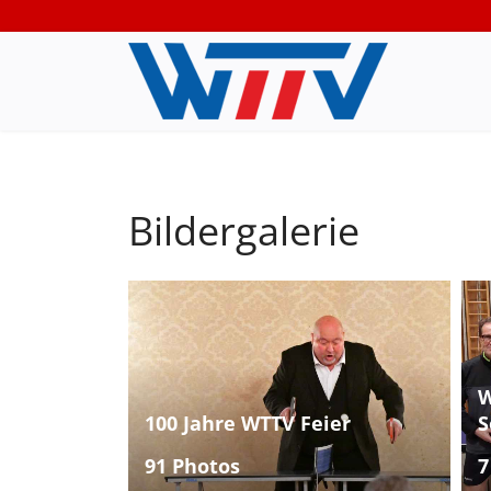
Bildergalerie
W
100 Jahre WTTV Feier
S
91 Photos
7