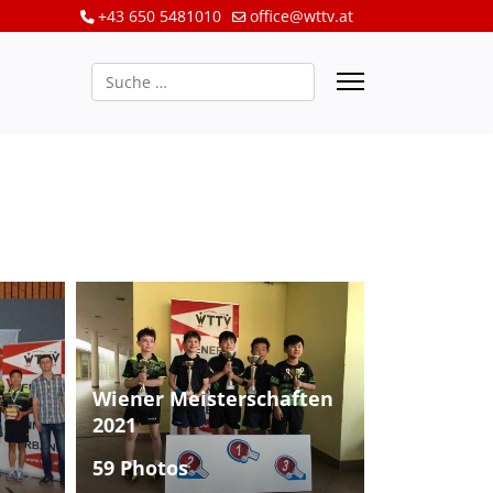
+43 650 5481010
office@wttv.at
Suchen
Wiener Meisterschaften
2021
59 Photos