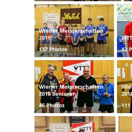
Wiener Meisterschaften
2019
WTT
137 Photos
42 
Wiener Meisterschaften
Wie
2018 Senioren
201
46 Photos
111