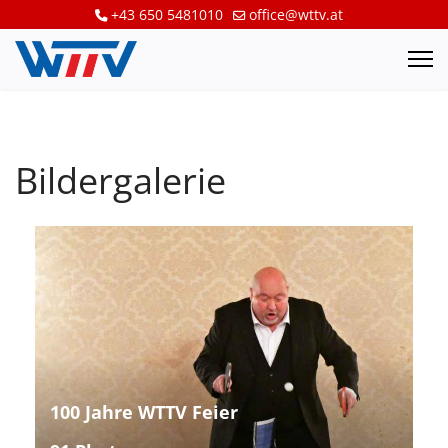
+43 650 5481010
office@wttv.at
Bildergalerie
100 Jahre WTTV Feier