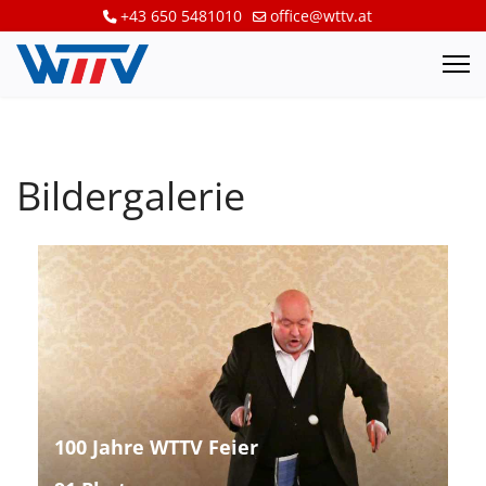
+43 650 5481010
office@wttv.at
Bildergalerie
100 Jahre WTTV Feier