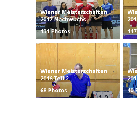
Wiener Meisterschaften
Wie
2017 Nachwuchs
201
131 Photos
147
Wiener Meisterschaften
Wie
2016 Teil 2
201
68 Photos
40 