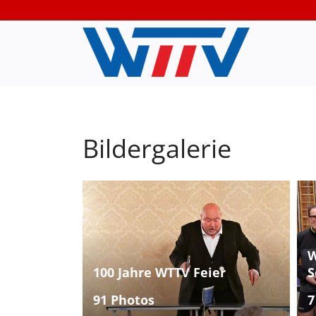
Bildergalerie
W
100 Jahre WTTV Feier
S
91 Photos
7