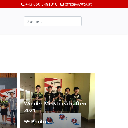
+43 650 5481010
office@wttv.at
Suchen
Wiener Meisterschaften
2021
59 Photos