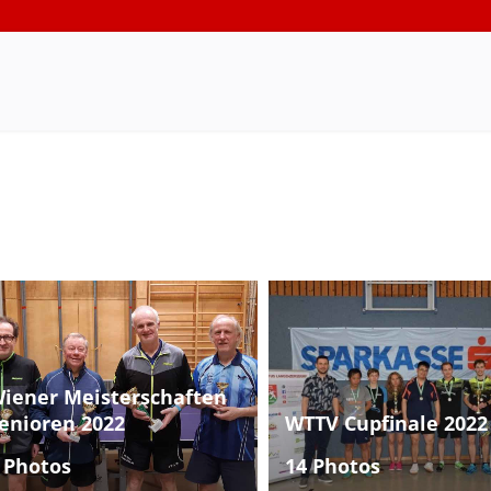
iener Meisterschaften
enioren 2022
WTTV Cupfinale 2022
 Photos
14 Photos