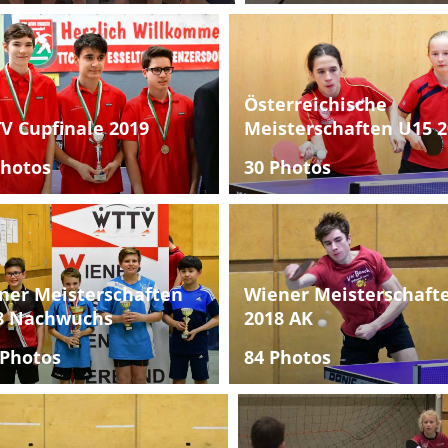
Österreichische
V Cupfinale 2019
Meisterschaften U15 2
Photos
30 Photos
ner Meisterschaften
Wiener Meisterschaft
8 Nachwuchs
2018 AK
 Photos
84 Photos