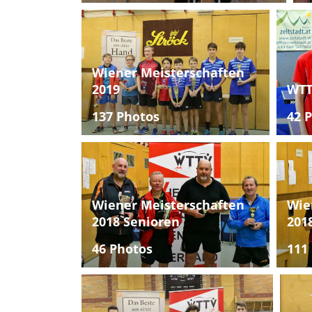
Wiener Meisterschaften
2019
WTT
137 Photos
42 
Wiener Meisterschaften
Wie
2018 Senioren
201
46 Photos
111