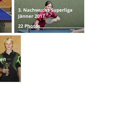
3. Nachwuchs Superliga
Jänner 2017
22 Photos
ten