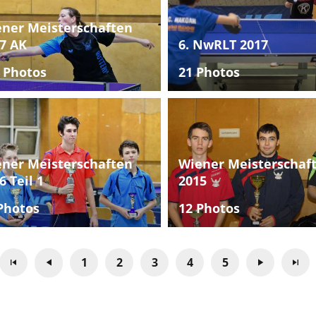
ner Meisterschaften
7 AK
6. NwRLT 2017
 Photos
21 Photos
ner Meisterschaften
Wiener Meisterschaf
6 Teil 1
2015
Photos
12 Photos
1
2
3
4
5