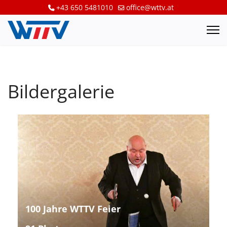
+43 650 5481010
office@wttv.at
Bildergalerie
100 Jahre WTTV Feier