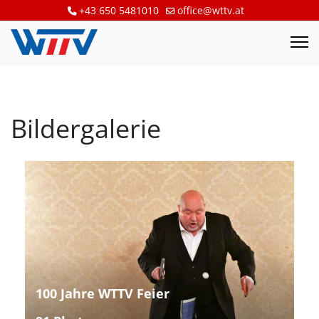
+43 650 5481010
office@wttv.at
Bildergalerie
100 Jahre WTTV Feier