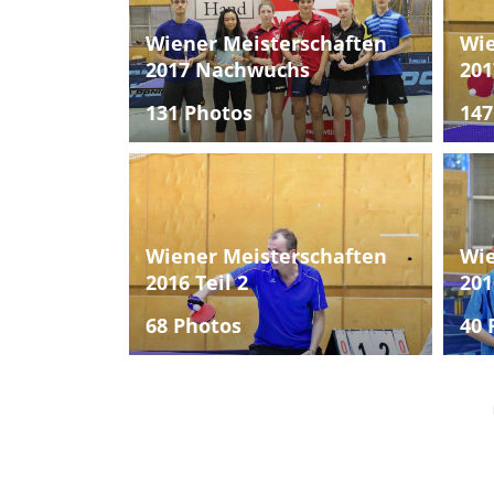
Wiener Meisterschaften
Wie
2017 Nachwuchs
201
131 Photos
147
Wiener Meisterschaften
Wie
2016 Teil 2
201
68 Photos
40 