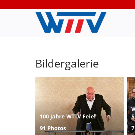
Bildergalerie
W
100 Jahre WTTV Feier
S
91 Photos
7