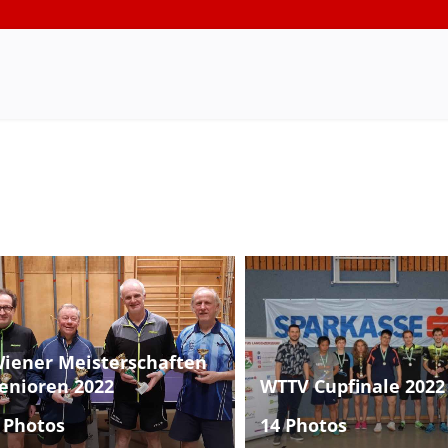
iener Meisterschaften
enioren 2022
WTTV Cupfinale 2022
 Photos
14 Photos