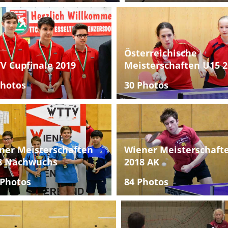
Österreichische
V Cupfinale 2019
Meisterschaften U15 2
Photos
30 Photos
ner Meisterschaften
Wiener Meisterschaft
8 Nachwuchs
2018 AK
 Photos
84 Photos