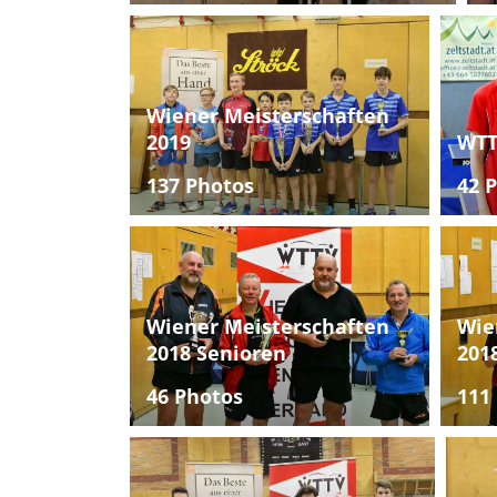
Wiener Meisterschaften
2019
WTT
137 Photos
42 
Wiener Meisterschaften
Wie
2018 Senioren
201
46 Photos
111