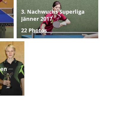
3. Nachwuchs Superliga
Jänner 2017
22 Photos
ten