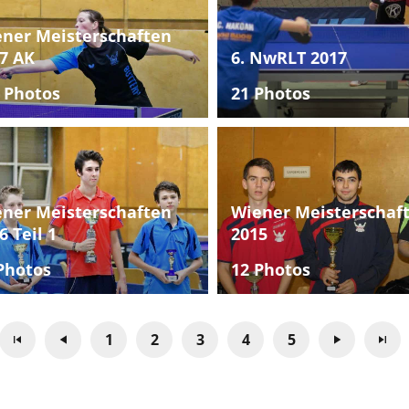
ner Meisterschaften
7 AK
6. NwRLT 2017
 Photos
21 Photos
ner Meisterschaften
Wiener Meisterschaf
6 Teil 1
2015
Photos
12 Photos
1
2
3
4
5