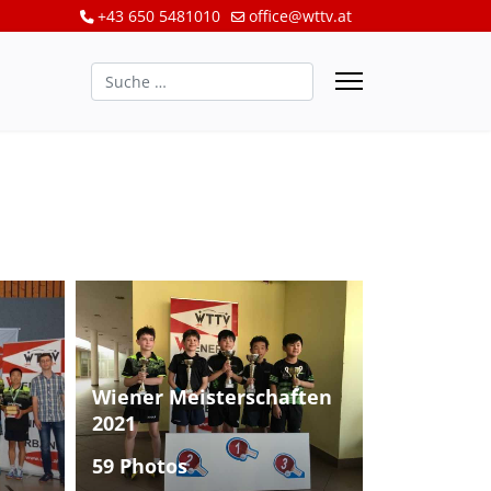
+43 650 5481010
office@wttv.at
Suchen
Wiener Meisterschaften
2021
59 Photos