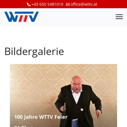
+43 650 5481010
office@wttv.at
Bildergalerie
100 Jahre WTTV Feier