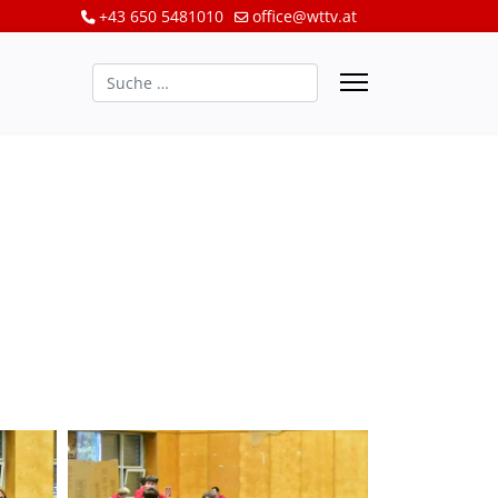
+43 650 5481010
office@wttv.at
Suchen