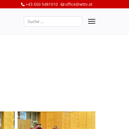
+43 650 5481010
office@wttv.at
Suchen