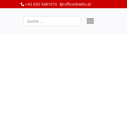
+43 650 5481010
office@wttv.at
Suchen