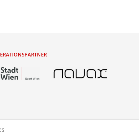
ERATIONSPARTNER
es
staltet und betreut von
webdesigns.at