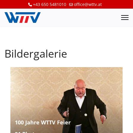
+43 650 5481010
office@wttv.at
Bildergalerie
100 Jahre WTTV Feier