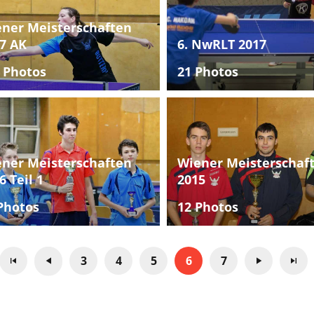
ner Meisterschaften
7 AK
6. NwRLT 2017
 Photos
21 Photos
ner Meisterschaften
Wiener Meisterschaf
6 Teil 1
2015
Photos
12 Photos
3
4
5
6
7