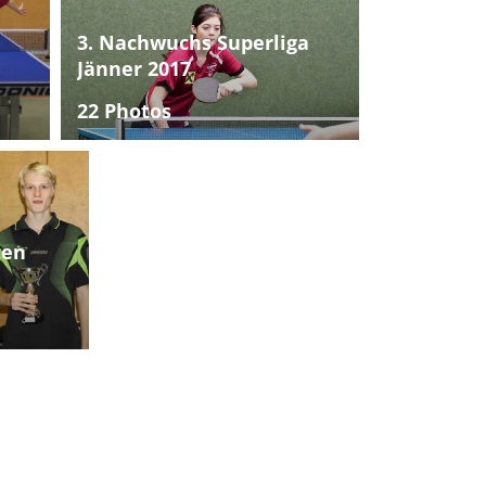
3. Nachwuchs Superliga
Jänner 2017
22 Photos
ten