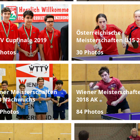
Österreichische
V Cupfinale 2019
Meisterschaften U15 2
Photos
30 Photos
ner Meisterschaften
Wiener Meisterschaft
8 Nachwuchs
2018 AK
 Photos
84 Photos