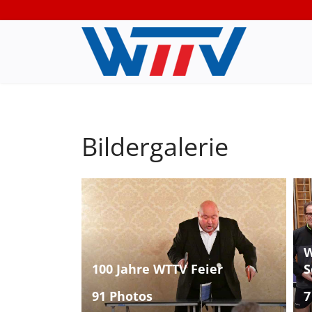
Bildergalerie
W
100 Jahre WTTV Feier
S
91 Photos
7