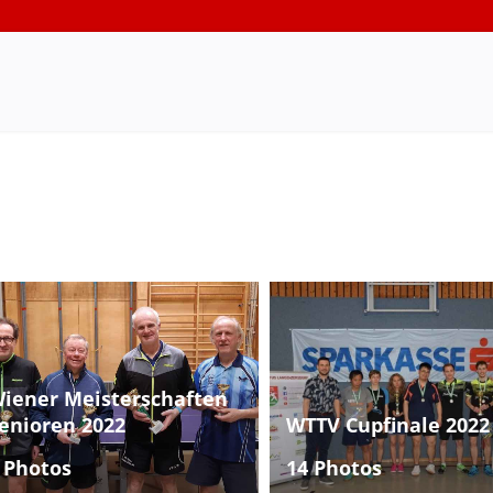
iener Meisterschaften
enioren 2022
WTTV Cupfinale 2022
 Photos
14 Photos