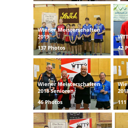
Wiener Meisterschaften
2019
WTT
137 Photos
42 
Wiener Meisterschaften
Wie
2018 Senioren
201
46 Photos
111