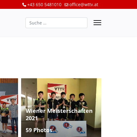
+43 650 5481010
office@wttv.at
Suchen
Wiener Meisterschaften
2021
59 Photos