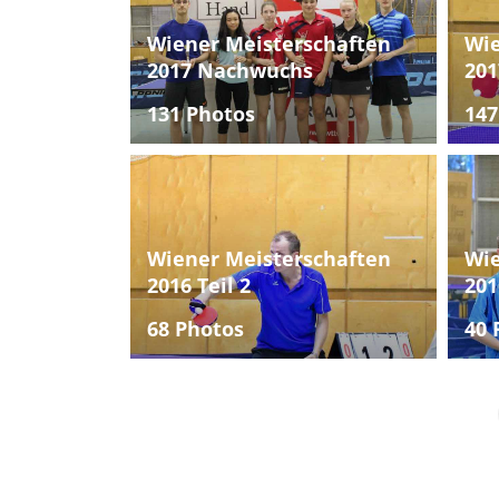
Wiener Meisterschaften
Wie
2017 Nachwuchs
201
131 Photos
147
Wiener Meisterschaften
Wie
2016 Teil 2
201
68 Photos
40 