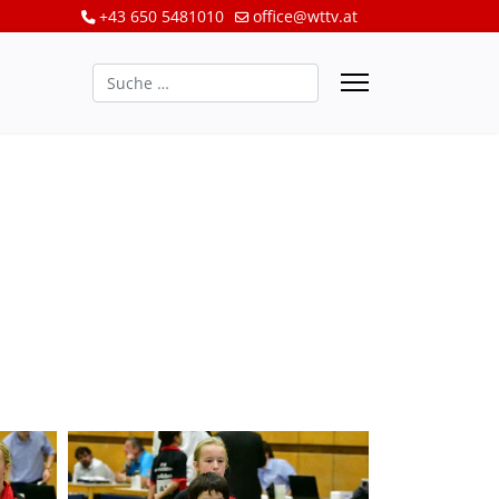
+43 650 5481010
office@wttv.at
Suchen