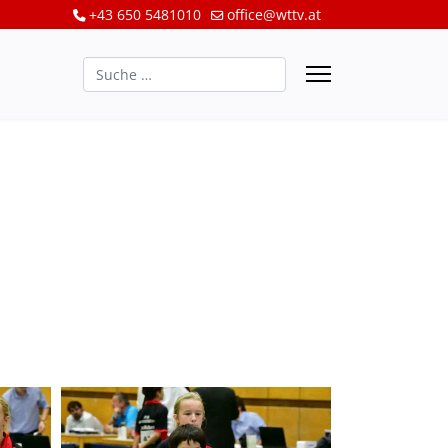
+43 650 5481010
office@wttv.at
Suchen