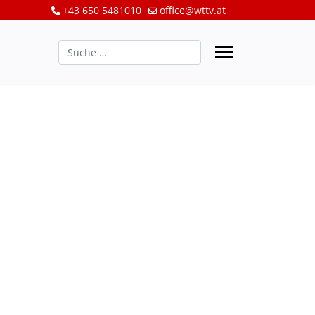
+43 650 5481010
office@wttv.at
Suchen