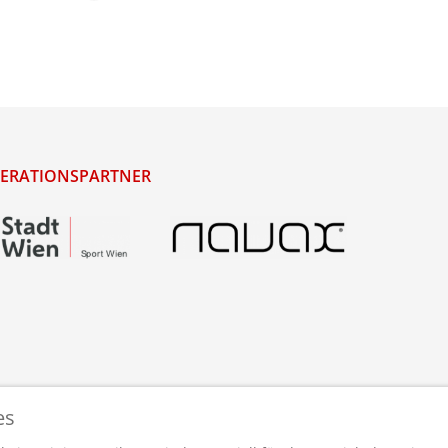
ERATIONSPARTNER
es
staltet und betreut von
webdesigns.at