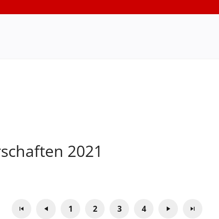
rschaften 2021
1
2
3
4