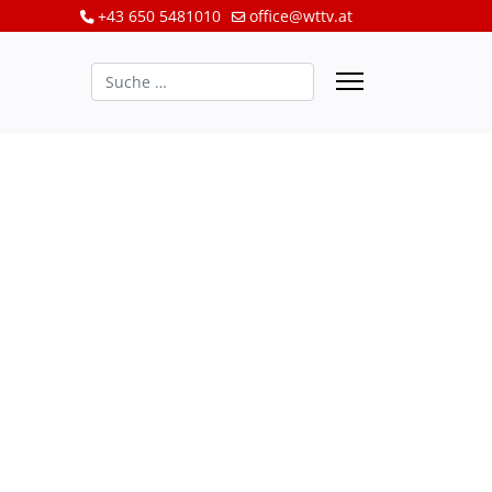
+43 650 5481010
office@wttv.at
Suchen