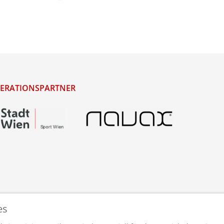
ERATIONSPARTNER
es
staltet und betreut von
webdesigns.at