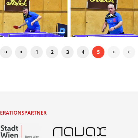
1
2
3
4
5
ERATIONSPARTNER