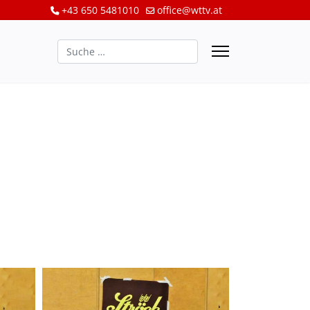
+43 650 5481010
office@wttv.at
Suchen