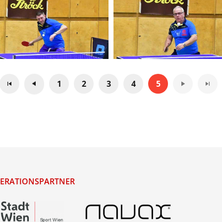
1
2
3
4
5
ERATIONSPARTNER