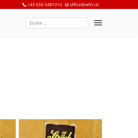
+43 650 5481010
office@wttv.at
Suchen