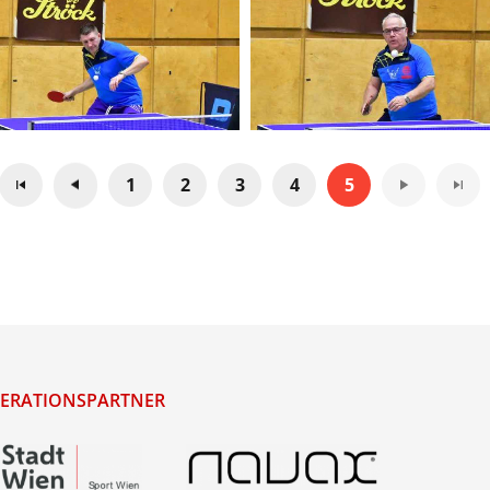
1
2
3
4
5
ERATIONSPARTNER