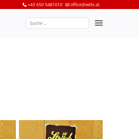
+43 650 5481010
office@wttv.at
Suchen