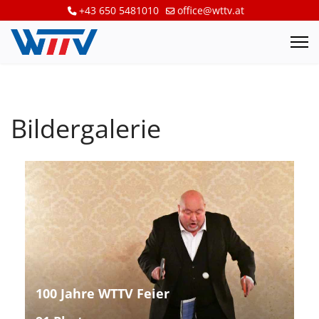
+43 650 5481010
office@wttv.at
Bildergalerie
100 Jahre WTTV Feier