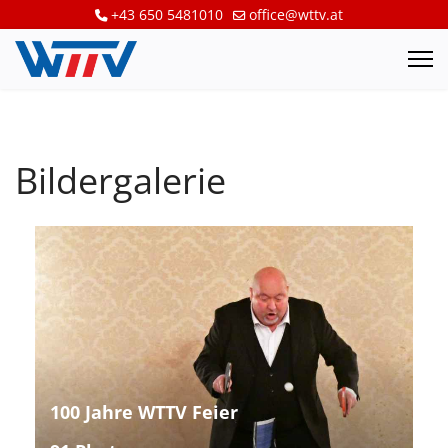
+43 650 5481010
office@wttv.at
Bildergalerie
100 Jahre WTTV Feier