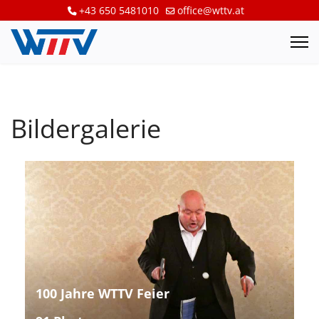
+43 650 5481010
office@wttv.at
Bildergalerie
100 Jahre WTTV Feier