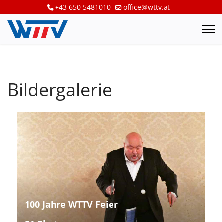
+43 650 5481010
office@wttv.at
Bildergalerie
100 Jahre WTTV Feier