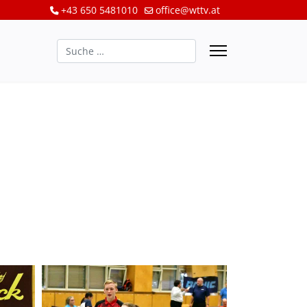
+43 650 5481010
office@wttv.at
Suchen