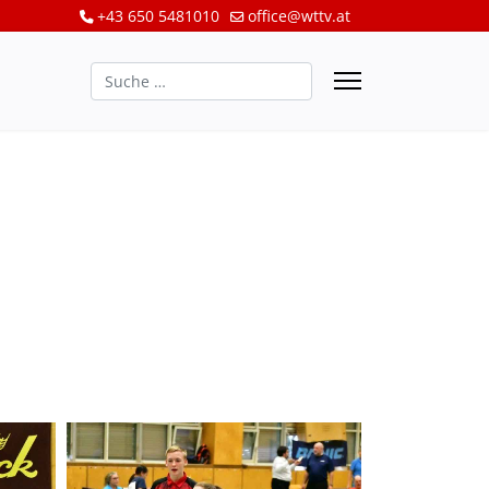
+43 650 5481010
office@wttv.at
Suchen