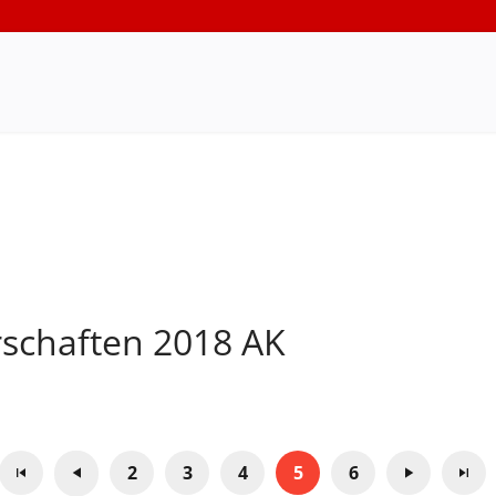
rschaften 2018 AK
2
3
4
5
6