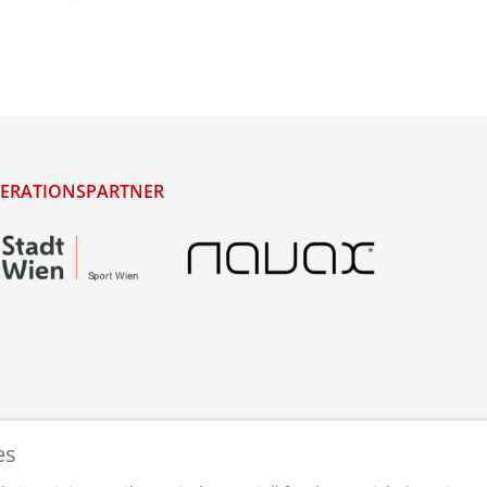
ERATIONSPARTNER
es
staltet und betreut von
webdesigns.at