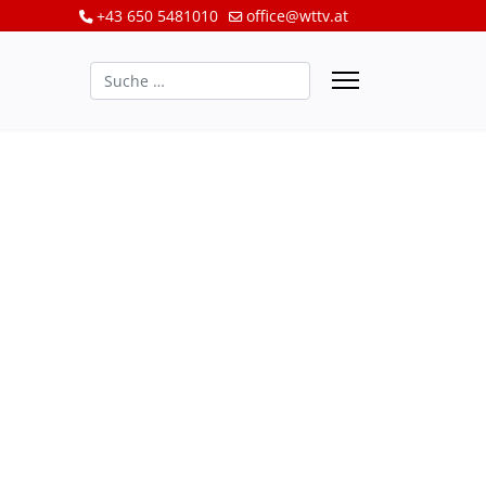
+43 650 5481010
office@wttv.at
Suchen