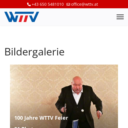
+43 650 5481010
office@wttv.at
Bildergalerie
100 Jahre WTTV Feier