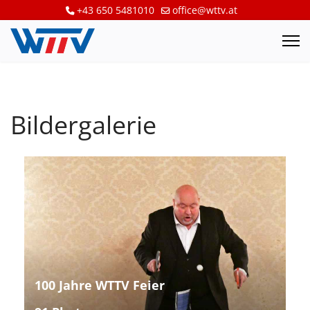
+43 650 5481010
office@wttv.at
Bildergalerie
100 Jahre WTTV Feier