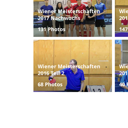
Wiener Meisterschaften
Wie
2017 Nachwuchs
201
131 Photos
147
Wiener Meisterschaften
Wie
2016 Teil 2
201
68 Photos
40 