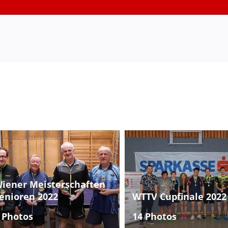
iener Meisterschaften
enioren 2022
WTTV Cupfinale 2022
 Photos
14 Photos