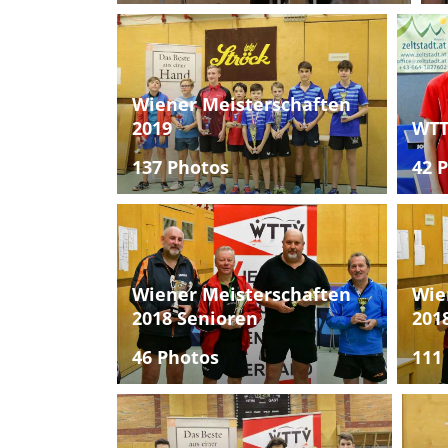
Wiener Meisterschaften
2019
WTT
137 Photos
42 
Wiener Meisterschaften
Wie
2018 Senioren
201
46 Photos
111