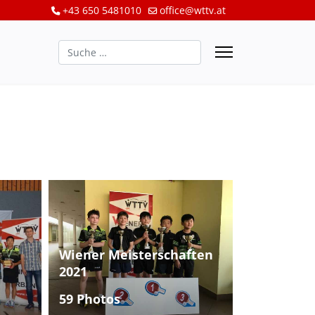
+43 650 5481010
office@wttv.at
Suchen
Wiener Meisterschaften
2021
59 Photos