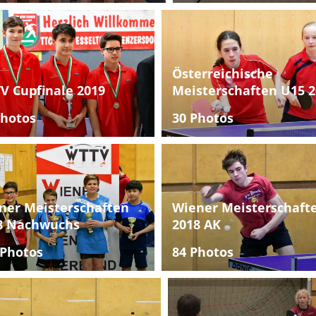
Österreichische
V Cupfinale 2019
Meisterschaften U15 2
Photos
30 Photos
ner Meisterschaften
Wiener Meisterschaft
8 Nachwuchs
2018 AK
 Photos
84 Photos