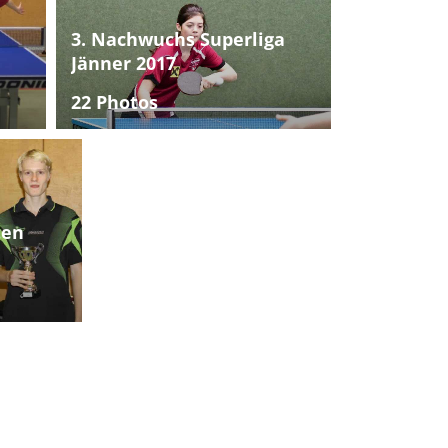
3. Nachwuchs Superliga
Jänner 2017
22 Photos
ten