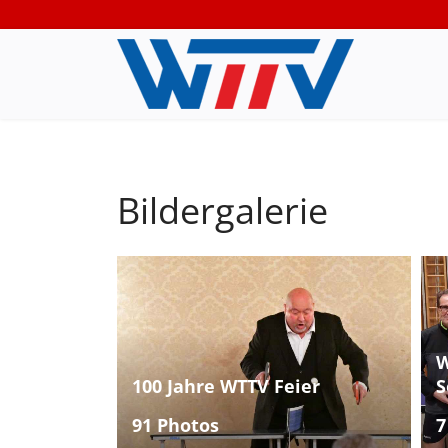
Bildergalerie
W
100 Jahre WTTV Feier
S
91 Photos
7