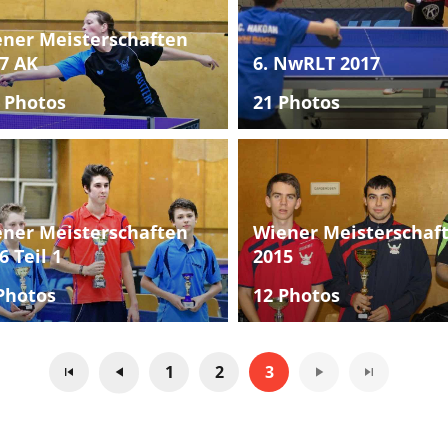
ner Meisterschaften
7 AK
6. NwRLT 2017
 Photos
21 Photos
ner Meisterschaften
Wiener Meisterschaf
6 Teil 1
2015
Photos
12 Photos
1
2
3