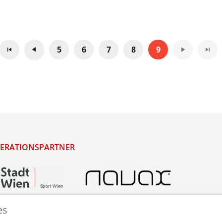
5
6
7
8
9
ERATIONSPARTNER
es