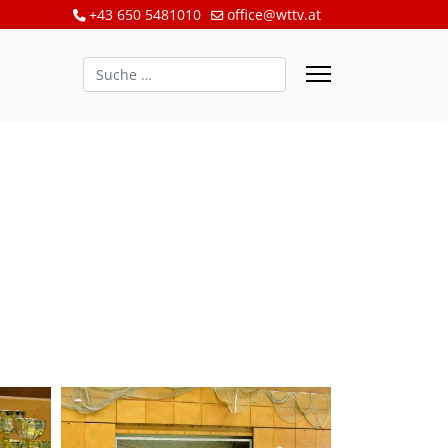
+43 650 5481010
office@wttv.at
Suchen