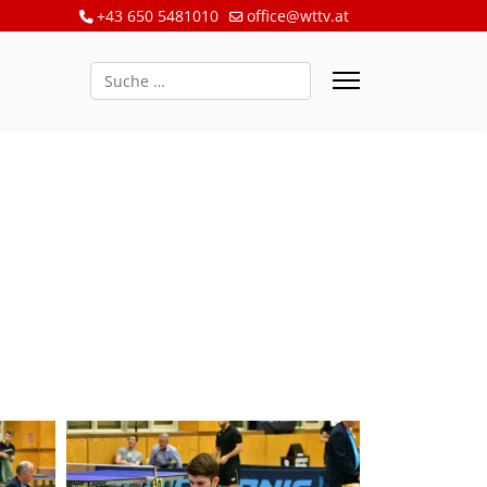
+43 650 5481010
office@wttv.at
Suchen