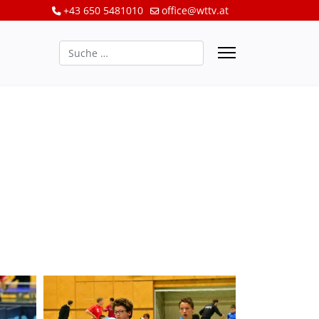
+43 650 5481010
office@wttv.at
Suchen