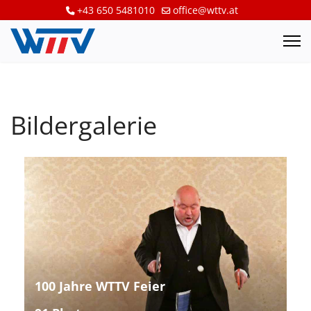
+43 650 5481010
office@wttv.at
Bildergalerie
100 Jahre WTTV Feier