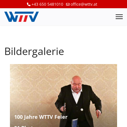
+43 650 5481010
office@wttv.at
Bildergalerie
100 Jahre WTTV Feier