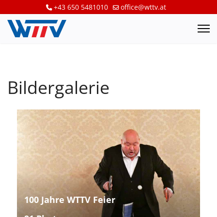
+43 650 5481010
office@wttv.at
Bildergalerie
100 Jahre WTTV Feier