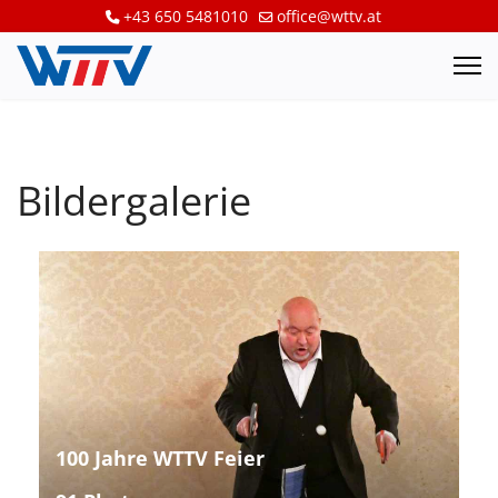
+43 650 5481010
office@wttv.at
Bildergalerie
100 Jahre WTTV Feier