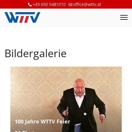
+43 650 5481010
office@wttv.at
Bildergalerie
100 Jahre WTTV Feier