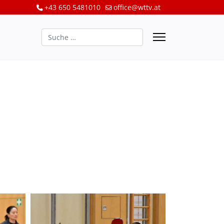
+43 650 5481010
office@wttv.at
Suchen