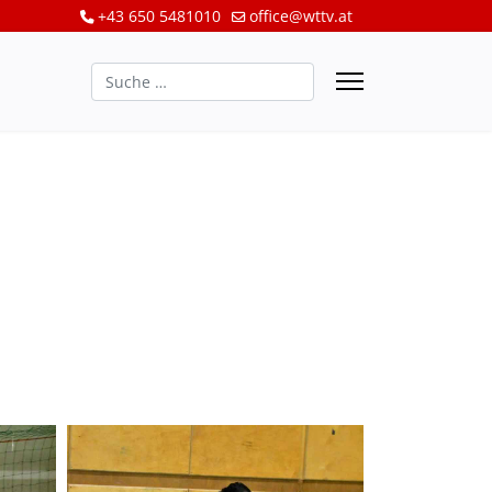
+43 650 5481010
office@wttv.at
Suchen