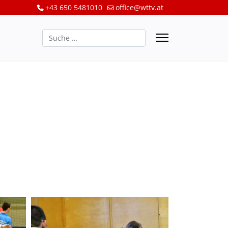
+43 650 5481010
office@wttv.at
Suchen