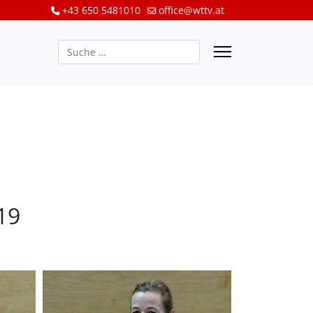
+43 650 5481010
office@wttv.at
Suchen
19