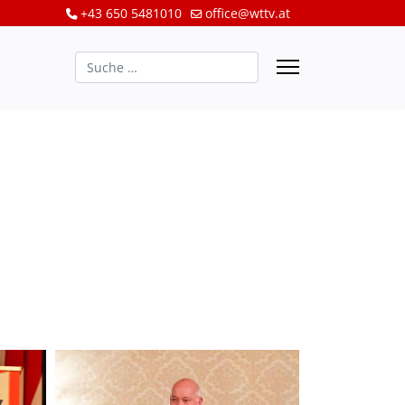
+43 650 5481010
office@wttv.at
Suchen