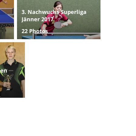
3. Nachwuchs Superliga
Jänner 2017
22 Photos
ten