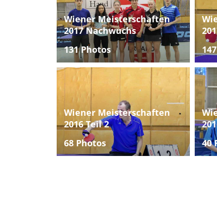
Wiener Meisterschaften
Wie
2017 Nachwuchs
201
131 Photos
147
Wiener Meisterschaften
Wie
2016 Teil 2
201
68 Photos
40 