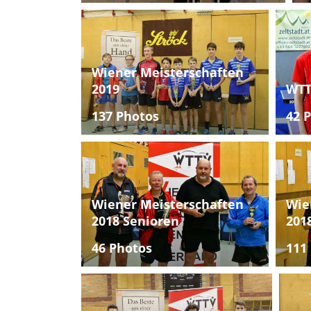
Wiener Meisterschaften
2019
WTT
137 Photos
42 
Wiener Meisterschaften
Wie
2018 Senioren
201
46 Photos
111