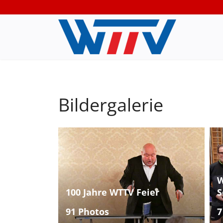
Bildergalerie
W
100 Jahre WTTV Feier
S
91 Photos
7