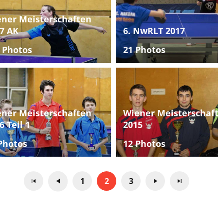
ner Meisterschaften
7 AK
6. NwRLT 2017
 Photos
21 Photos
ner Meisterschaften
Wiener Meisterschaf
6 Teil 1
2015
Photos
12 Photos
1
2
3