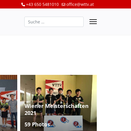
+43 650 5481010
office@wttv.at
Suchen
Wiener Meisterschaften
2021
59 Photos