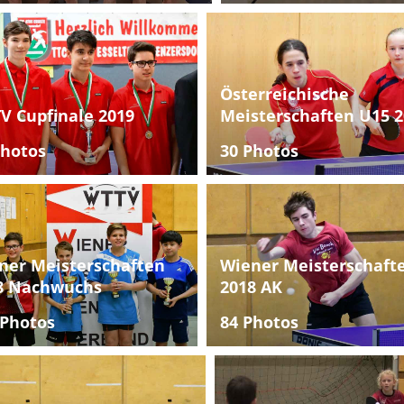
Österreichische
V Cupfinale 2019
Meisterschaften U15 2
Photos
30 Photos
ner Meisterschaften
Wiener Meisterschaft
8 Nachwuchs
2018 AK
 Photos
84 Photos