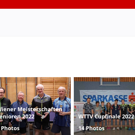
iener Meisterschaften
enioren 2022
WTTV Cupfinale 2022
 Photos
14 Photos