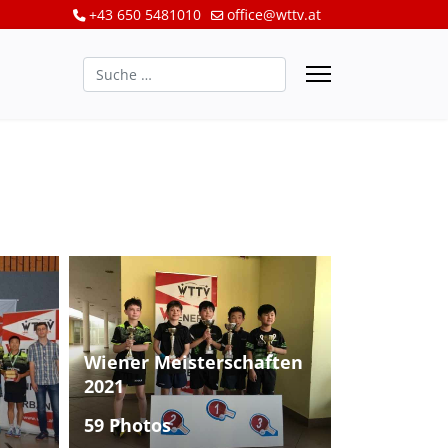
+43 650 5481010
office@wttv.at
Suchen
Wiener Meisterschaften
2021
59 Photos