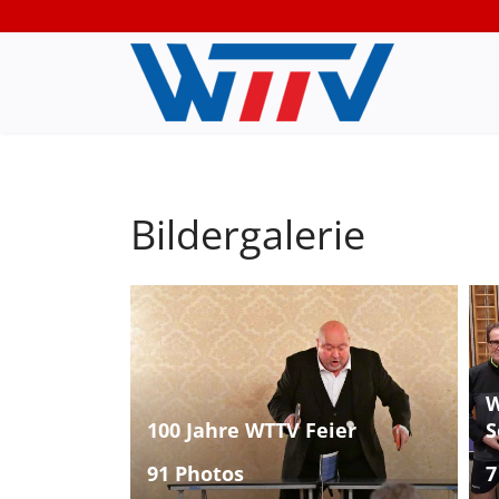
Bildergalerie
W
100 Jahre WTTV Feier
S
91 Photos
7