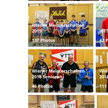
Wiener Meisterschaften
2019
WTT
137 Photos
42 
Wiener Meisterschaften
Wie
2018 Senioren
201
46 Photos
111