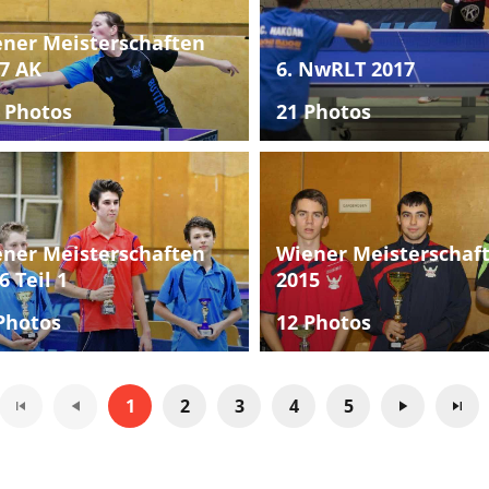
ner Meisterschaften
7 AK
6. NwRLT 2017
 Photos
21 Photos
ner Meisterschaften
Wiener Meisterschaf
6 Teil 1
2015
Photos
12 Photos
1
2
3
4
5