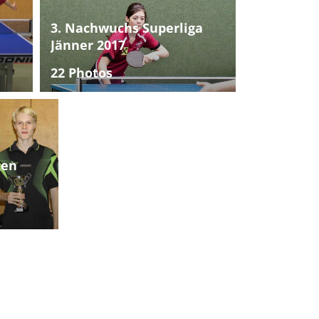
3. Nachwuchs Superliga
Jänner 2017
22 Photos
ten