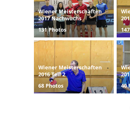
Wiener Meisterschaften
Wie
2017 Nachwuchs
201
131 Photos
147
Wiener Meisterschaften
Wie
2016 Teil 2
201
68 Photos
40 