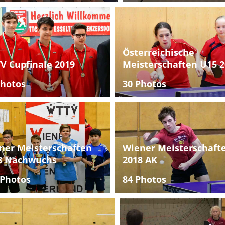
Österreichische
V Cupfinale 2019
Meisterschaften U15 2
Photos
30 Photos
ner Meisterschaften
Wiener Meisterschaft
8 Nachwuchs
2018 AK
 Photos
84 Photos