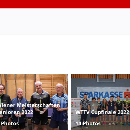
iener Meisterschaften
enioren 2022
WTTV Cupfinale 2022
 Photos
14 Photos