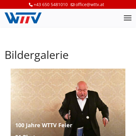
+43 650 5481010
office@wttv.at
Bildergalerie
100 Jahre WTTV Feier