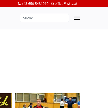
+43 650 5481010
office@wttv.at
Suchen