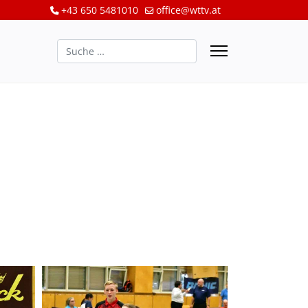
+43 650 5481010
office@wttv.at
Suchen