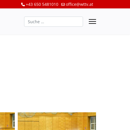
+43 650 5481010
office@wttv.at
Suchen