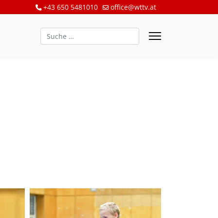
+43 650 5481010
office@wttv.at
Suchen